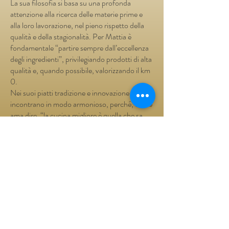
La sua filosofia si basa su una profonda
attenzione alla ricerca delle materie prime e
alla loro lavorazione, nel pieno rispetto della
qualità e della stagionalità. Per Mattia è
fondamentale “partire sempre dall’eccellenza
degli ingredienti”, privilegiando prodotti di alta
qualità e, quando possibile, valorizzando il km
0.
Nei suoi piatti tradizione e innovazione si
incontrano in modo armonioso, perché, come
ama dire, “la cucina migliore è quella che sa
guardare al futuro senza dimenticare le
proprie radici”.